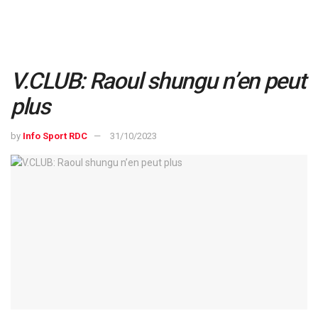
V.CLUB: Raoul shungu n’en peut
plus
by
Info Sport RDC
31/10/2023