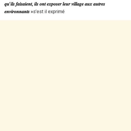
𝒒𝒖’𝒊𝒍𝒔 𝒇𝒂𝒊𝒔𝒂𝒊𝒆𝒏𝒕, 𝒊𝒍𝒔 𝒐𝒏𝒕 𝒆𝒙𝒑𝒐𝒔𝒆𝒓 𝒍𝒆𝒖𝒓 𝒗𝒊𝒍𝒍𝒂𝒈𝒆 𝒂𝒖𝒙 𝒂𝒖𝒕𝒓𝒆𝒔
𝒆𝒏𝒗𝒊𝒓𝒐𝒏𝒏𝒂𝒏𝒕𝒔 »
s’est il exprimé