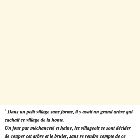
“
𝑫𝒂𝒏𝒔 𝒖𝒏 𝒑𝒆𝒕𝒊𝒕 𝒗𝒊𝒍𝒍𝒂𝒈𝒆 𝒔𝒂𝒏𝒔 𝒇𝒐𝒓𝒎𝒆, 𝒊𝒍 𝒚 𝒂𝒗𝒂𝒊𝒕 𝒖𝒏 𝒈𝒓𝒂𝒏𝒅 𝒂𝒓𝒃𝒓𝒆 𝒒𝒖𝒊
𝒄𝒂𝒄𝒉𝒂𝒊𝒕 𝒄𝒆 𝒗𝒊𝒍𝒍𝒂𝒈𝒆 𝒅𝒆 𝒍𝒂 𝒉𝒐𝒏𝒕𝒆.
𝑼𝒏 𝒋𝒐𝒖𝒓 𝒑𝒂𝒓 𝒎𝒆́𝒄𝒉𝒂𝒏𝒄𝒆𝒕𝒆́ 𝒆𝒕 𝒉𝒂𝒊𝒏𝒆, 𝒍𝒆𝒔 𝒗𝒊𝒍𝒍𝒂𝒈𝒆𝒐𝒊𝒔 𝒔𝒆 𝒔𝒐𝒏𝒕 𝒅𝒆́𝒄𝒊𝒅𝒆𝒓
𝒅𝒆 𝒄𝒐𝒖𝒑𝒆𝒓 𝒄𝒆𝒕 𝒂𝒓𝒃𝒓𝒆 𝒆𝒕 𝒍𝒆 𝒃𝒓𝒖𝒍𝒆𝒓, 𝒔𝒂𝒏𝒔 𝒔𝒆 𝒓𝒆𝒏𝒅𝒓𝒆 𝒄𝒐𝒎𝒑𝒕𝒆 𝒅𝒆 𝒄𝒆