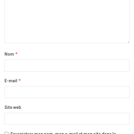
*
Nom
*
E-mail
Site web
Enregistrer mon nom, mon e-mail et mon site dans le