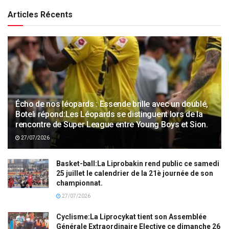
Articles Récents
Écho de nos léopards : Essende brille avec un doublé,
Boteli répond:Les Léopards se distinguent lors de la
rencontre de Super League entre Young Boys et Sion.
27/07/2026
Basket-ball:La Liprobakin rend public ce samedi
25 juillet le calendrier de la 21è journée de son
championnat.
27/07/2026
Cyclisme:La Liprocykat tient son Assemblée
Générale Extraordinaire Elective ce dimanche 26