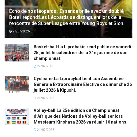
Écho de nos léopards : Essende brille avec un doublé,
Boteli répond:Les Léopards se distinguent lors de la
rencontre de Super League entre Young Boys et Sion.
27/07/2026
Basket-ball:La Liprobakin rend public ce samedi
25 juillet le calendrier de la 21è journée de son
championnat.
27/07/2026
Cyclisme:La Liprocykat tient son Assemblée
Générale Extraordinaire Elective ce dimanche 26
juillet 2026 à Kipushi.
24/07/2026
Volley-ball:La 25e édition du Championnat
d’Afrique des Nations de Volley-ball seniors
Messieurs Kinshasa 2026 va réunir 16 nations.
24/07/2026