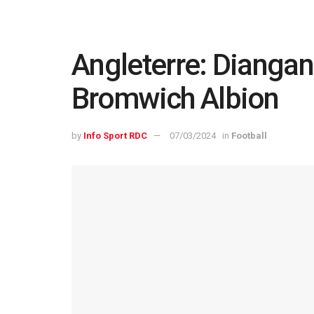
Angleterre: Diangan
Bromwich Albion
by
Info Sport RDC
07/03/2024
in
Football