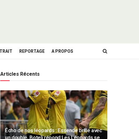
TRAIT
REPORTAGE
A PROPOS
Articles Récents
Écho de nos léopards : Essende brille avec
un doublé, Boteli répond:Les Léopards se