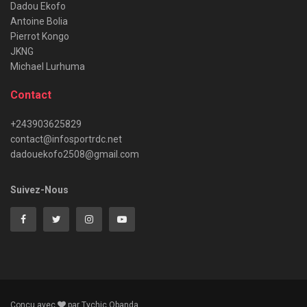
Dadou Ekofo
Antoine Bolia
Pierrot Kongo
JKNG
Michael Lurhuma
Contact
+243903625829
contact@infosportrdc.net
dadouekofo2508@gmail.com
Suivez-Nous
Conçu avec
par Tychic Obanda